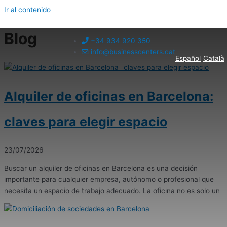
Ir al contenido
Blog
+34 934 920 350
info@businesscenters.cat
Español
Català
Alquiler de oficinas en Barcelona:
claves para elegir espacio
23/07/2026
Buscar un alquiler de oficinas en Barcelona es una decisión
importante para cualquier empresa, autónomo o profesional que
necesita un espacio de trabajo adecuado. La oficina no es solo un