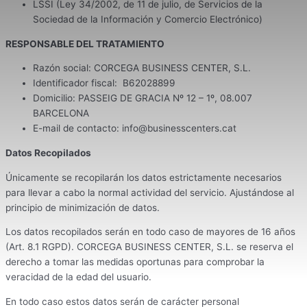
LSSI (Ley 34/2002, de 11 de julio, de Servicios de la
Sociedad de la Información y Comercio Electrónico)
RESPONSABLE DEL TRATAMIENTO
Razón social: CORCEGA BUSINESS CENTER, S.L.
Identificador fiscal: B62028899
Domicilio: PASSEIG DE GRACIA Nº 12 – 1º, 08.007
BARCELONA
E-mail de contacto: info@businesscenters.cat
Datos Recopilados
Únicamente se recopilarán los datos estrictamente necesarios
para llevar a cabo la normal actividad del servicio. Ajustándose al
principio de minimización de datos.
Los datos recopilados serán en todo caso de mayores de 16 años
(Art. 8.1 RGPD). CORCEGA BUSINESS CENTER, S.L. se reserva el
derecho a tomar las medidas oportunas para comprobar la
veracidad de la edad del usuario.
En todo caso estos datos serán de carácter personal