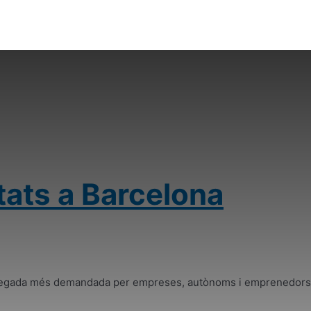
tats a Barcelona
da vegada més demandada per empreses, autònoms i emprenedors