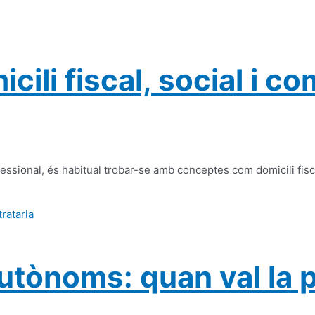
cili fiscal, social i co
sional, és habitual trobar-se amb conceptes com domicili fiscal,
 autònoms: quan val la 