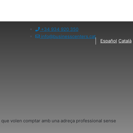
+34 934 920 350
info@businesscenters.cat
Español
Català
 que volen comptar amb una adreça professional sense