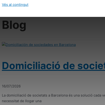
Vés al contingut
Blog
Domiciliació de socie
16/07/2026
La domiciliació de societats a Barcelona és una solució ca
necessitat de llogar una