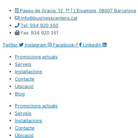
Paseo de Gracia, 12, 1º | L'Eixample, 08007 Barcelona
info@businesscenters.cat
Tel: 934 920 350
Fax: 934 920 351
Twitter
Instagram
Facebook-f
Linkedin
Promocions actuals
Serveis
Instal·lacions
Contacte
Ubicació
Blog
Promocions actuals
Serveis
Instal·lacions
Contacte
Ubicació