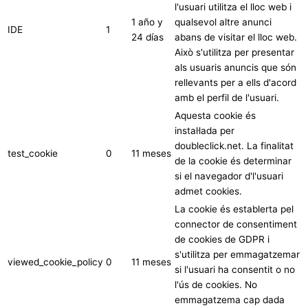
l'usuari utilitza el lloc web i
1 año y
qualsevol altre anunci
IDE
1
24 días
abans de visitar el lloc web.
Això s'utilitza per presentar
als usuaris anuncis que són
rellevants per a ells d'acord
amb el perfil de l'usuari.
Aquesta cookie és
instal·lada per
doubleclick.net. La finalitat
test_cookie
0
11 meses
de la cookie és determinar
si el navegador d'l'usuari
admet cookies.
La cookie és establerta pel
connector de consentiment
de cookies de GDPR i
s'utilitza per emmagatzemar
viewed_cookie_policy
0
11 meses
si l'usuari ha consentit o no
l'ús de cookies. No
emmagatzema cap dada