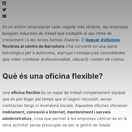
En un entorn empresarial cada vegada més dinàmic, les empreses
busquen solucions de treball que s’adaptin al seu ritme de
creixement i a les noves formes d’operar. El
lloguer d’oficines
flexibles al centre de Barcelona
s’ha convertit en una opció
estratègica per a autònoms, startups i companyies consolidades
que volen combinar professionalitat, ubicació i estalvi de costos.
Què és una oficina flexible?
Una
oficina flexible
és un espai de treball completament equipat
que es pot llogar pel temps que el negoci necessiti, sense
contractes llargs ni inversions inicials. Aquestes oficines ofereixen
moblament, connexió a Internet, manteniment i serveis
administratius
, cosa que permet a les empreses centrar-se en la
seva activitat sense preocupar-se per la gestió de l’espai.