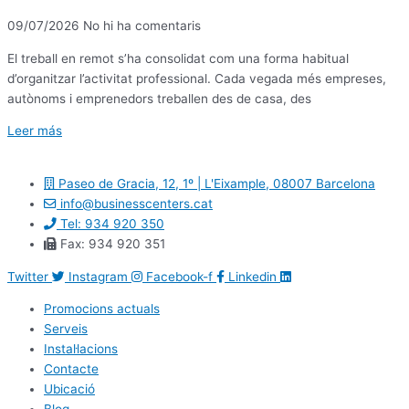
09/07/2026
No hi ha comentaris
El treball en remot s’ha consolidat com una forma habitual
d’organitzar l’activitat professional. Cada vegada més empreses,
autònoms i emprenedors treballen des de casa, des
Leer más
Paseo de Gracia, 12, 1º | L'Eixample, 08007 Barcelona
info@businesscenters.cat
Tel: 934 920 350
Fax: 934 920 351
Twitter
Instagram
Facebook-f
Linkedin
Promocions actuals
Serveis
Instal·lacions
Contacte
Ubicació