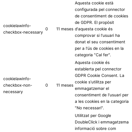
Aquesta cookie està
configurada pel connector
de consentiment de cookies
de GDPR. El propòsit
cookielawinfo-
0
11 meses
d'aquesta cookie és
checkbox-necessary
comprovar si l'usuari ha
donat el seu consentiment
per a l'ús de cookies en la
categoria "Cal fer".
Aquesta cookie és
establerta pel connector
GDPR Cookie Consent. La
cookielawinfo-
cookie s'utilitza per
checkbox-non-
0
11 meses
emmagatzemar el
necessary
consentiment de l'usuari per
a les cookies en la categoria
"No necessari".
Utilitzat per Google
DoubleClick i emmagatzema
informació sobre com