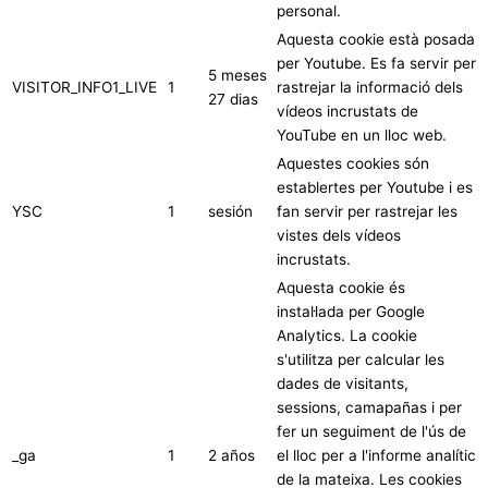
personal.
Aquesta cookie està posada
per Youtube. Es fa servir per
5 meses
VISITOR_INFO1_LIVE
1
rastrejar la informació dels
27 dias
vídeos incrustats de
YouTube en un lloc web.
Aquestes cookies són
establertes per Youtube i es
YSC
1
sesión
fan servir per rastrejar les
vistes dels vídeos
incrustats.
Aquesta cookie és
instal·lada per Google
Analytics. La cookie
s'utilitza per calcular les
dades de visitants,
sessions, camapañas i per
fer un seguiment de l'ús de
_ga
1
2 años
el lloc per a l'informe analític
de la mateixa. Les cookies