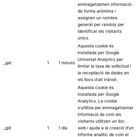
emmagatzemen informació
de forma anònima i
assignen un nombre
generat per randoly per
identificar els visitants
únics.
Aquesta cookie és
instal·lada per Google
Universal Analytics per
_gat
1
1 minuto
limitar la taxa de sol·licitud i
la recopilació de dades en
els llocs d'alt trànsit.
Aquesta cookie és
instal·lada per Google
Analytics. La cookie
s'utilitza per emmagatzemar
informació de com els
visitants utilitzen un lloc
_gid
1
1 día
web i ajuda a la creació d'un
informe analític de com el