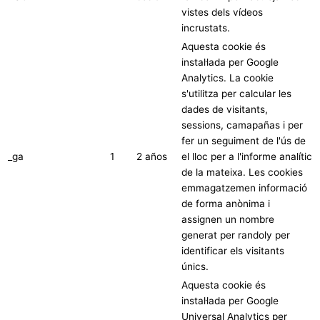
vistes dels vídeos
incrustats.
Aquesta cookie és
instal·lada per Google
Analytics. La cookie
s'utilitza per calcular les
dades de visitants,
sessions, camapañas i per
fer un seguiment de l'ús de
_ga
1
2 años
el lloc per a l'informe analític
de la mateixa. Les cookies
emmagatzemen informació
de forma anònima i
assignen un nombre
generat per randoly per
identificar els visitants
únics.
Aquesta cookie és
instal·lada per Google
Universal Analytics per