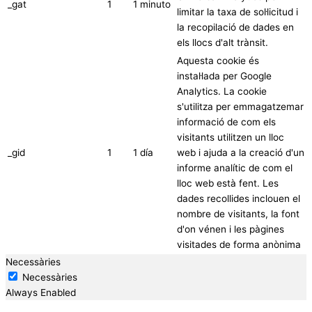
_gat
1
1 minuto
limitar la taxa de sol·licitud i
la recopilació de dades en
els llocs d'alt trànsit.
Aquesta cookie és
instal·lada per Google
Analytics. La cookie
s'utilitza per emmagatzemar
informació de com els
visitants utilitzen un lloc
_gid
1
1 día
web i ajuda a la creació d'un
informe analític de com el
lloc web està fent. Les
dades recollides inclouen el
nombre de visitants, la font
d'on vénen i les pàgines
visitades de forma anònima
Necessàries
Necessàries
Always Enabled