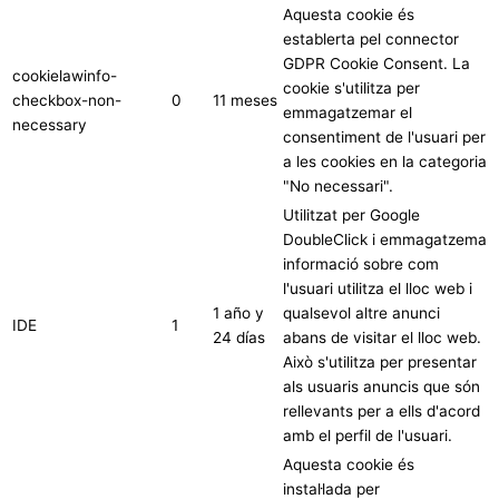
Aquesta cookie és
establerta pel connector
GDPR Cookie Consent. La
cookielawinfo-
cookie s'utilitza per
checkbox-non-
0
11 meses
emmagatzemar el
necessary
consentiment de l'usuari per
a les cookies en la categoria
"No necessari".
Utilitzat per Google
DoubleClick i emmagatzema
informació sobre com
l'usuari utilitza el lloc web i
1 año y
qualsevol altre anunci
IDE
1
24 días
abans de visitar el lloc web.
Això s'utilitza per presentar
als usuaris anuncis que són
rellevants per a ells d'acord
amb el perfil de l'usuari.
Aquesta cookie és
instal·lada per