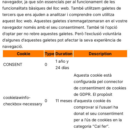
navegador, ja que són essencials per al funcionament de les
funcionalitats bàsiques del lloc web. També utilitzem galetes de
tercers que ens ajuden a analitzar i comprendre com utilitza
aquest lloc web. Aquestes galetes s'emmagatzemaran en el vostre
navegador només amb el seu consentiment. També té l'opció
d'optar per no rebre aquestes galetes. Però l'exclusió voluntària
d'algunes d'aquestes galetes pot afectar la seva experiència de
navegació.
Cookie
Type
Duration
Description
1 año y
CONSENT
0
24 días
Aquesta cookie està
configurada pel connector
de consentiment de cookies
de GDPR. El propòsit
cookielawinfo-
0
11 meses
d'aquesta cookie és
checkbox-necessary
comprovar si l'usuari ha
donat el seu consentiment
per a l'ús de cookies en la
categoria "Cal fer".