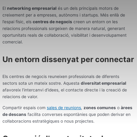
El
networking empresarial
és un dels principals motors de
creixement per a empreses, autònoms i startups. Més enllà de
l’espai físic, els
centres de negocis
creen un entorn on les
relacions professionals sorgeixen de manera natural, generant
oportunitats reals de col·laboració, visibilitat i desenvolupament
comercial.
Un entorn dissenyat per connectar
Els centres de negocis reuneixen professionals de diferents
sectors sota un mateix sostre. Aquesta
diversitat empresarial
afavoreix l’intercanvi d’idees, el contacte directe i la creació de
relacions de valor.
Compartir espais com
sales de reunions
,
zones comunes
o
àrees
de descans
facilita converses espontànies que poden derivar en
col·laboracions estratègiques o nous projectes.