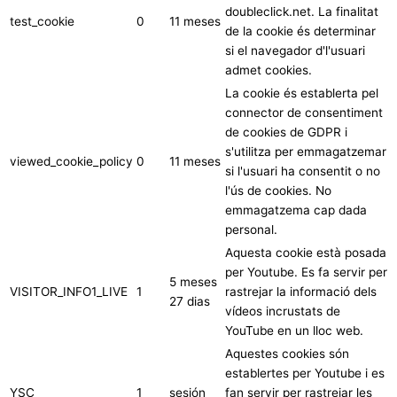
doubleclick.net. La finalitat
test_cookie
0
11 meses
de la cookie és determinar
si el navegador d'l'usuari
admet cookies.
La cookie és establerta pel
connector de consentiment
de cookies de GDPR i
s'utilitza per emmagatzemar
viewed_cookie_policy
0
11 meses
si l'usuari ha consentit o no
l'ús de cookies. No
emmagatzema cap dada
personal.
Aquesta cookie està posada
per Youtube. Es fa servir per
5 meses
VISITOR_INFO1_LIVE
1
rastrejar la informació dels
27 dias
vídeos incrustats de
YouTube en un lloc web.
Aquestes cookies són
establertes per Youtube i es
YSC
1
sesión
fan servir per rastrejar les