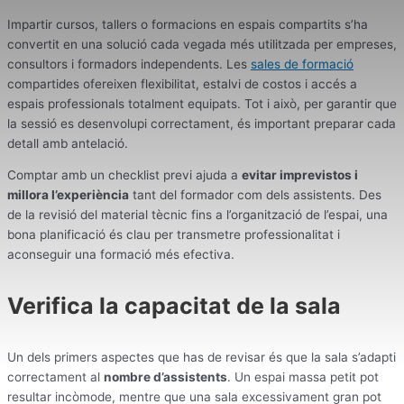
Impartir cursos, tallers o formacions en espais compartits s’ha
convertit en una solució cada vegada més utilitzada per empreses,
consultors i formadors independents. Les
sales de formació
compartides ofereixen flexibilitat, estalvi de costos i accés a
espais professionals totalment equipats. Tot i això, per garantir que
la sessió es desenvolupi correctament, és important preparar cada
detall amb antelació.
Comptar amb un checklist previ ajuda a
evitar imprevistos i
millora l’experiència
tant del formador com dels assistents. Des
de la revisió del material tècnic fins a l’organització de l’espai, una
bona planificació és clau per transmetre professionalitat i
aconseguir una formació més efectiva.
Verifica la capacitat de la sala
Un dels primers aspectes que has de revisar és que la sala s’adapti
correctament al
nombre d’assistents
. Un espai massa petit pot
resultar incòmode, mentre que una sala excessivament gran pot