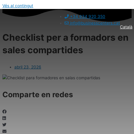
Vés al contingut
+34 934 920 350
info@businesscenters.cat
Català
Checklist per a formadors en
sales compartides
abril 23, 2026
Comparte en redes