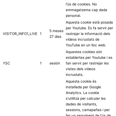
l'ús de cookies. No
emmagatzema cap dada
personal.
Aquesta cookie està posada
per Youtube. Es fa servir per
5 meses
VISITOR_INFO1_LIVE
1
rastrejar la informació dels
27 dias
vídeos incrustats de
YouTube en un lloc web.
Aquestes cookies són
establertes per Youtube i es
YSC
1
sesión
fan servir per rastrejar les
vistes dels vídeos
incrustats.
Aquesta cookie és
instal·lada per Google
Analytics. La cookie
s'utilitza per calcular les
dades de visitants,
sessions, camapañas i per
fer un seguiment de l'ús de