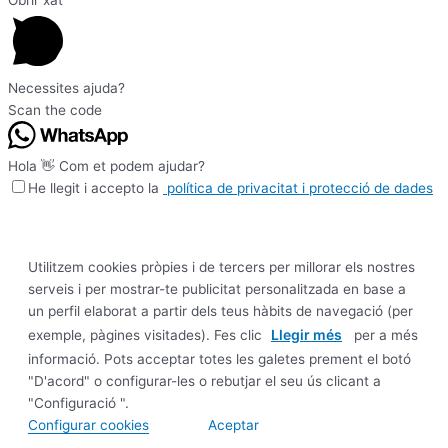
Obrir xat
Necessites ajuda?
Scan the code
Hola 👋 Com et podem ajudar?
He llegit i accepto la
política de privacitat i protecció de dades
Utilitzem cookies pròpies i de tercers per millorar els nostres
serveis i per mostrar-te publicitat personalitzada en base a
un perfil elaborat a partir dels teus hàbits de navegació (per
Llegir més
exemple, pàgines visitades). Fes clic
per a més
informació. Pots acceptar totes les galetes prement el botó
"D'acord" o configurar-les o rebutjar el seu ús clicant a
"Configuració ".
Configurar cookies
Aceptar