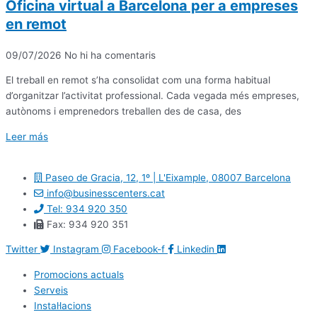
Oficina virtual a Barcelona per a empreses
en remot
09/07/2026
No hi ha comentaris
El treball en remot s’ha consolidat com una forma habitual
d’organitzar l’activitat professional. Cada vegada més empreses,
autònoms i emprenedors treballen des de casa, des
Leer más
Paseo de Gracia, 12, 1º | L'Eixample, 08007 Barcelona
info@businesscenters.cat
Tel: 934 920 350
Fax: 934 920 351
Twitter
Instagram
Facebook-f
Linkedin
Promocions actuals
Serveis
Instal·lacions