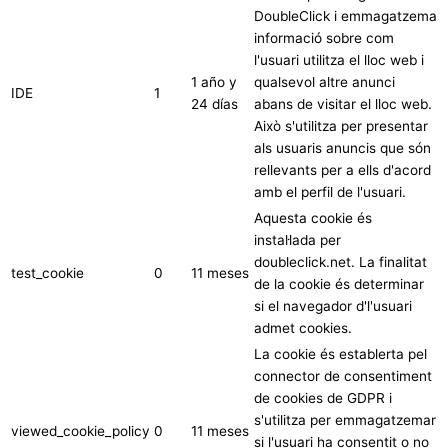
DoubleClick i emmagatzema
informació sobre com
l'usuari utilitza el lloc web i
1 año y
qualsevol altre anunci
IDE
1
24 días
abans de visitar el lloc web.
Això s'utilitza per presentar
als usuaris anuncis que són
rellevants per a ells d'acord
amb el perfil de l'usuari.
Aquesta cookie és
instal·lada per
doubleclick.net. La finalitat
test_cookie
0
11 meses
de la cookie és determinar
si el navegador d'l'usuari
admet cookies.
La cookie és establerta pel
connector de consentiment
de cookies de GDPR i
s'utilitza per emmagatzemar
viewed_cookie_policy
0
11 meses
si l'usuari ha consentit o no