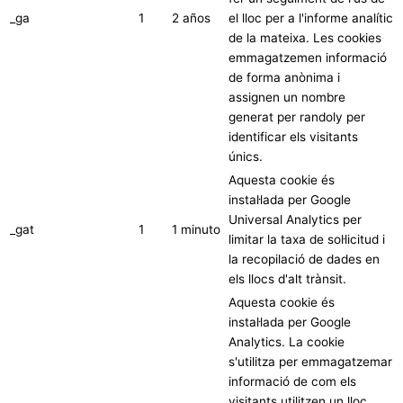
_ga
1
2 años
el lloc per a l'informe analític
de la mateixa. Les cookies
emmagatzemen informació
de forma anònima i
assignen un nombre
generat per randoly per
identificar els visitants
únics.
Aquesta cookie és
instal·lada per Google
Universal Analytics per
_gat
1
1 minuto
limitar la taxa de sol·licitud i
la recopilació de dades en
els llocs d'alt trànsit.
Aquesta cookie és
instal·lada per Google
Analytics. La cookie
s'utilitza per emmagatzemar
informació de com els
visitants utilitzen un lloc