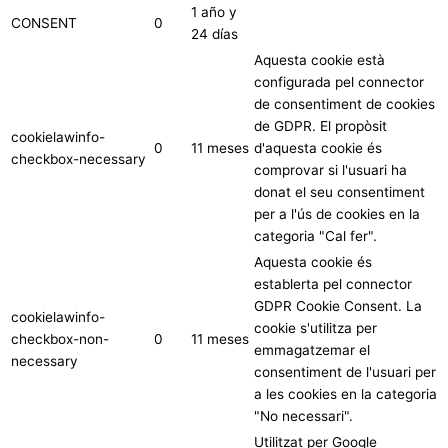
1 año y
CONSENT
0
24 días
Aquesta cookie està
configurada pel connector
de consentiment de cookies
de GDPR. El propòsit
cookielawinfo-
0
11 meses
d'aquesta cookie és
checkbox-necessary
comprovar si l'usuari ha
donat el seu consentiment
per a l'ús de cookies en la
categoria "Cal fer".
Aquesta cookie és
establerta pel connector
GDPR Cookie Consent. La
cookielawinfo-
cookie s'utilitza per
checkbox-non-
0
11 meses
emmagatzemar el
necessary
consentiment de l'usuari per
a les cookies en la categoria
"No necessari".
Utilitzat per Google