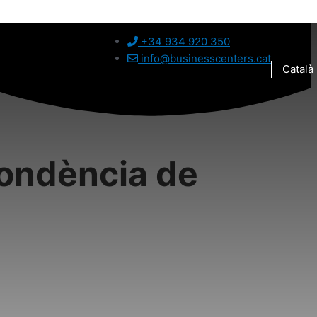
+34 934 920 350
info@businesscenters.cat
Català
pondència de