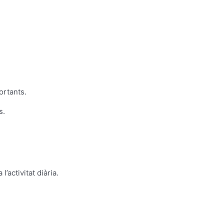
ortants.
s.
’activitat diària.