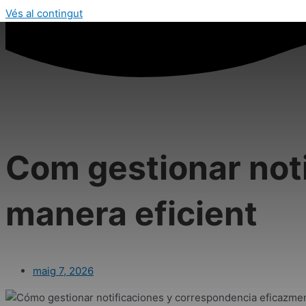
Vés al contingut
Com gestionar noti
manera eficient
maig 7, 2026