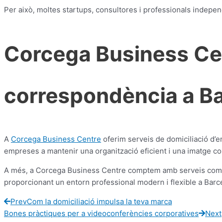
Per això, moltes startups, consultores i professionals indepe
Corcega Business Cen
correspondència a B
A
Corcega Business Centre
oferim serveis de domiciliació d’
empreses a mantenir una organització eficient i una imatge cor
A més, a Corcega Business Centre comptem amb serveis comp
proporcionant un entorn professional modern i flexible a Barc
Prev
Com la domiciliació impulsa la teva marca
Bones pràctiques per a videoconferències corporatives
Next