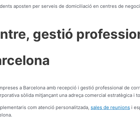
ndents aposten per serveis de domiciliació en centres de negoc
tre, gestió professio
arcelona
empreses a Barcelona amb recepció i gestió professional de cor
porativa sòlida mitjançant una adreça comercial estratègica i t
lementaris com atenció personalitzada,
sales de reunions
i es
elona.