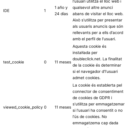
l'usuari utilitza el lloc web i
1 año y
qualsevol altre anunci
IDE
1
24 días
abans de visitar el lloc web.
Això s'utilitza per presentar
als usuaris anuncis que són
rellevants per a ells d'acord
amb el perfil de l'usuari.
Aquesta cookie és
instal·lada per
doubleclick.net. La finalitat
test_cookie
0
11 meses
de la cookie és determinar
si el navegador d'l'usuari
admet cookies.
La cookie és establerta pel
connector de consentiment
de cookies de GDPR i
s'utilitza per emmagatzemar
viewed_cookie_policy
0
11 meses
si l'usuari ha consentit o no
l'ús de cookies. No
emmagatzema cap dada