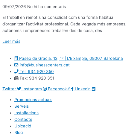
09/07/2026
No hi ha comentaris
El treball en remot s’ha consolidat com una forma habitual
d’organitzar l’activitat professional. Cada vegada més empreses,
autònoms i emprenedors treballen des de casa, des
Leer más
Paseo de Gracia, 12, 1º | L'Eixample, 08007 Barcelona
info@businesscenters.cat
Tel: 934 920 350
Fax: 934 920 351
Twitter
Instagram
Facebook-f
Linkedin
Promocions actuals
Serveis
Instal·lacions
Contacte
Ubicació
Blog