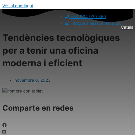
Vés al contingut
+34 934 920 350
info@businesscenters.cat
Català
Tendències tecnològiques
per a tenir una oficina
moderna i eficient
novembre 6, 2023
Comparte en redes