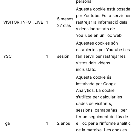
personal.
Aquesta cookie està posada
per Youtube. Es fa servir per
5 meses
VISITOR_INFO1_LIVE
1
rastrejar la informació dels
27 dias
vídeos incrustats de
YouTube en un lloc web.
Aquestes cookies són
establertes per Youtube i es
YSC
1
sesión
fan servir per rastrejar les
vistes dels vídeos
incrustats.
Aquesta cookie és
instal·lada per Google
Analytics. La cookie
s'utilitza per calcular les
dades de visitants,
sessions, camapañas i per
fer un seguiment de l'ús de
_ga
1
2 años
el lloc per a l'informe analític
de la mateixa. Les cookies