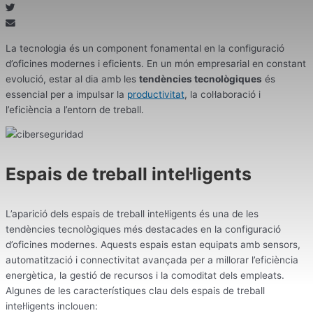
La tecnologia és un component fonamental en la configuració
d’oficines modernes i eficients. En un món empresarial en constant
evolució, estar al dia amb les
tendències tecnològiques
és
essencial per a impulsar la
productivitat
, la col·laboració i
l’eficiència a l’entorn de treball.
Espais de treball intel·ligents
L’aparició dels espais de treball intel·ligents és una de les
tendències tecnològiques més destacades en la configuració
d’oficines modernes. Aquests espais estan equipats amb sensors,
automatització i connectivitat avançada per a millorar l’eficiència
energètica, la gestió de recursos i la comoditat dels empleats.
Algunes de les característiques clau dels espais de treball
intel·ligents inclouen: