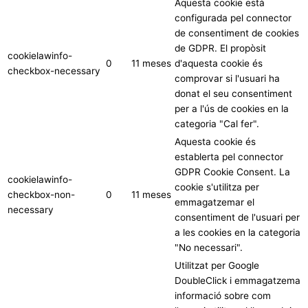
Aquesta cookie està
configurada pel connector
de consentiment de cookies
de GDPR. El propòsit
cookielawinfo-
0
11 meses
d'aquesta cookie és
checkbox-necessary
comprovar si l'usuari ha
donat el seu consentiment
per a l'ús de cookies en la
categoria "Cal fer".
Aquesta cookie és
establerta pel connector
GDPR Cookie Consent. La
cookielawinfo-
cookie s'utilitza per
checkbox-non-
0
11 meses
emmagatzemar el
necessary
consentiment de l'usuari per
a les cookies en la categoria
"No necessari".
Utilitzat per Google
DoubleClick i emmagatzema
informació sobre com