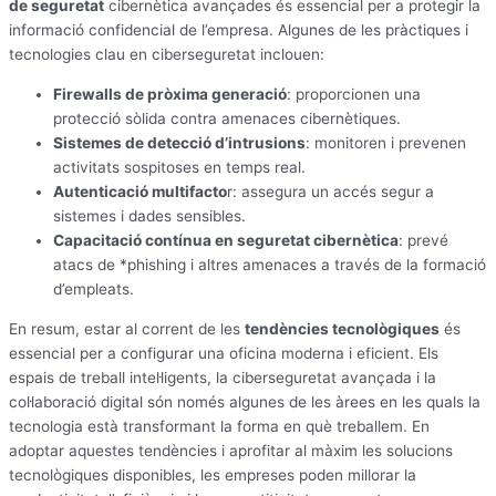
de seguretat
cibernètica avançades és essencial per a protegir la
informació confidencial de l’empresa. Algunes de les pràctiques i
tecnologies clau en ciberseguretat inclouen:
Firewalls de pròxima generació
: proporcionen una
protecció sòlida contra amenaces cibernètiques.
Sistemes de detecció d’intrusions
: monitoren i prevenen
activitats sospitoses en temps real.
Autenticació multifacto
r: assegura un accés segur a
sistemes i dades sensibles.
Capacitació contínua en seguretat cibernètica
: prevé
atacs de *phishing i altres amenaces a través de la formació
d’empleats.
En resum, estar al corrent de les
tendències tecnològiques
és
essencial per a configurar una oficina moderna i eficient. Els
espais de treball intel·ligents, la ciberseguretat avançada i la
col·laboració digital són només algunes de les àrees en les quals la
tecnologia està transformant la forma en què treballem. En
adoptar aquestes tendències i aprofitar al màxim les solucions
tecnològiques disponibles, les empreses poden millorar la