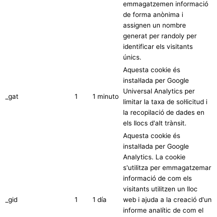
emmagatzemen informació
de forma anònima i
assignen un nombre
generat per randoly per
identificar els visitants
únics.
Aquesta cookie és
instal·lada per Google
Universal Analytics per
_gat
1
1 minuto
limitar la taxa de sol·licitud i
la recopilació de dades en
els llocs d'alt trànsit.
Aquesta cookie és
instal·lada per Google
Analytics. La cookie
s'utilitza per emmagatzemar
informació de com els
visitants utilitzen un lloc
_gid
1
1 día
web i ajuda a la creació d'un
informe analític de com el