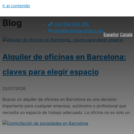
Ir al contenido
Blog
+34 934 920 350
info@businesscenters.cat
Español
Català
Alquiler de oficinas en Barcelona:
claves para elegir espacio
23/07/2026
Buscar un alquiler de oficinas en Barcelona es una decisión
importante para cualquier empresa, autónomo o profesional que
necesita un espacio de trabajo adecuado. La oficina no es solo un