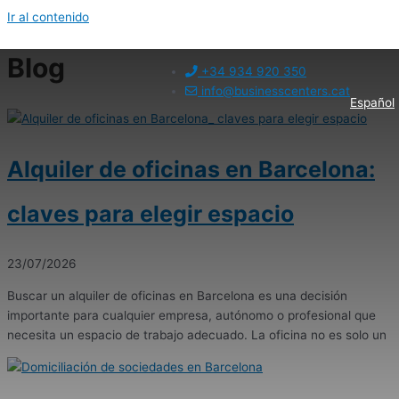
Ir al contenido
Blog
+34 934 920 350
info@businesscenters.cat
Español
Alquiler de oficinas en Barcelona:
claves para elegir espacio
23/07/2026
Buscar un alquiler de oficinas en Barcelona es una decisión
importante para cualquier empresa, autónomo o profesional que
necesita un espacio de trabajo adecuado. La oficina no es solo un