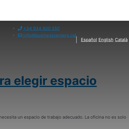
+34 934 920 350
info@businesscenters.cat
Español
English
Català
ra elegir espacio
ecesita un espacio de trabajo adecuado. La oficina no es solo