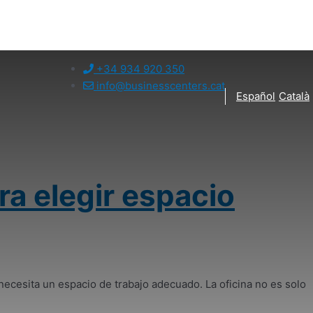
+34 934 920 350
info@businesscenters.cat
Español
Català
ra elegir espacio
ecesita un espacio de trabajo adecuado. La oficina no es solo