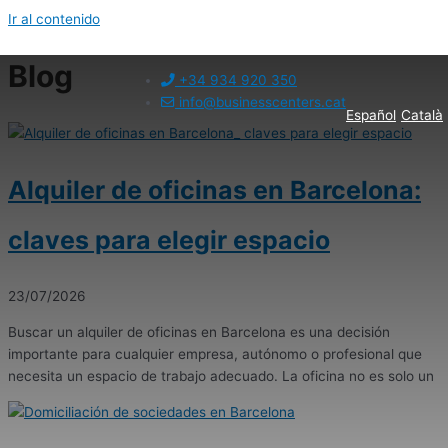
Ir al contenido
Blog
+34 934 920 350
info@businesscenters.cat
Español
Català
Alquiler de oficinas en Barcelona:
claves para elegir espacio
23/07/2026
Buscar un alquiler de oficinas en Barcelona es una decisión
importante para cualquier empresa, autónomo o profesional que
necesita un espacio de trabajo adecuado. La oficina no es solo un