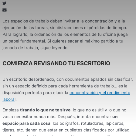
Los espacios de trabajo deben invitar a la concentración y a la
ejecución de las tareas, sin distracciones ni pérdidas de tiempo.
Para lograrlo, la ordenación de los elementos de tu oficina juega
un papel fundamental. Si quieres sacar el máximo partido a tu
jornada de trabajo, sigue leyendo.
COMIENZA REVISANDO TU ESCRITORIO
Un escritorio desordenado, con documentos apilados sin clasificar,
sin un espacio definido para cada herramienta de trabajo… es la
disposición perfecta para eludir la
concentración y el rendimiento
labora
l.
Empieza
tirando lo que no te sirve
, lo que no es útil y lo que no
vas a necesitar nunca más. Después, intenta encontrar
un
espacio para cada cosa
: los bolígrafos, rotuladores, lapiceros,
tijeras, etc. tienen que estar en cubiletes clasificados por utilidad.