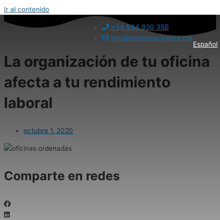
Ir al contenido
+34 934 920 350
info@businesscenters.cat
Español
La organización de tu oficina
afecta a tu rendimiento
laboral
octubre 1, 2020
Comparte en redes