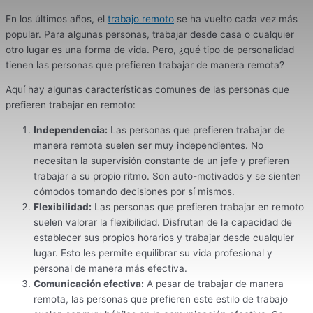
En los últimos años, el
trabajo remoto
se ha vuelto cada vez más
popular. Para algunas personas, trabajar desde casa o cualquier
otro lugar es una forma de vida. Pero, ¿qué tipo de personalidad
tienen las personas que prefieren trabajar de manera remota?
Aquí hay algunas características comunes de las personas que
prefieren trabajar en remoto:
Independencia:
Las personas que prefieren trabajar de
manera remota suelen ser muy independientes. No
necesitan la supervisión constante de un jefe y prefieren
trabajar a su propio ritmo. Son auto-motivados y se sienten
cómodos tomando decisiones por sí mismos.
Flexibilidad:
Las personas que prefieren trabajar en remoto
suelen valorar la flexibilidad. Disfrutan de la capacidad de
establecer sus propios horarios y trabajar desde cualquier
lugar. Esto les permite equilibrar su vida profesional y
personal de manera más efectiva.
Comunicación efectiva:
A pesar de trabajar de manera
remota, las personas que prefieren este estilo de trabajo