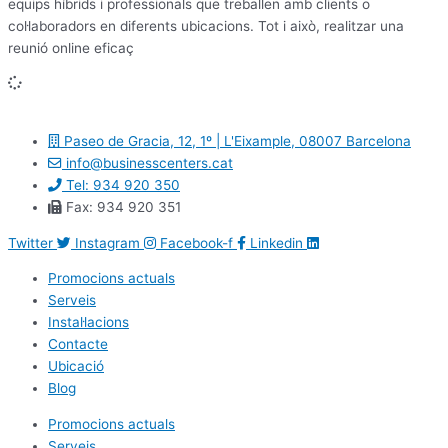
equips híbrids i professionals que treballen amb clients o
col·laboradors en diferents ubicacions. Tot i això, realitzar una
reunió online eficaç
Paseo de Gracia, 12, 1º | L'Eixample, 08007 Barcelona
info@businesscenters.cat
Tel: 934 920 350
Fax: 934 920 351
Twitter
Instagram
Facebook-f
Linkedin
Promocions actuals
Serveis
Instal·lacions
Contacte
Ubicació
Blog
Promocions actuals
Serveis