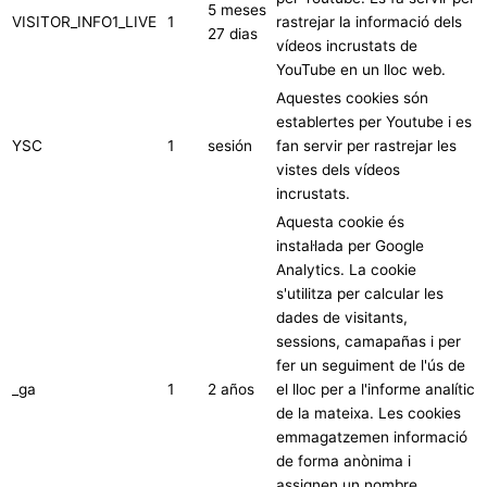
5 meses
VISITOR_INFO1_LIVE
1
rastrejar la informació dels
27 dias
vídeos incrustats de
YouTube en un lloc web.
Aquestes cookies són
establertes per Youtube i es
YSC
1
sesión
fan servir per rastrejar les
vistes dels vídeos
incrustats.
Aquesta cookie és
instal·lada per Google
Analytics. La cookie
s'utilitza per calcular les
dades de visitants,
sessions, camapañas i per
fer un seguiment de l'ús de
_ga
1
2 años
el lloc per a l'informe analític
de la mateixa. Les cookies
emmagatzemen informació
de forma anònima i
assignen un nombre