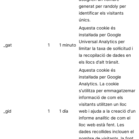
generat per randoly per
identificar els visitants
únics.
Aquesta cookie és
instal·lada per Google
Universal Analytics per
_gat
1
1 minuto
limitar la taxa de sol·licitud i
la recopilació de dades en
els llocs d'alt trànsit.
Aquesta cookie és
instal·lada per Google
Analytics. La cookie
s'utilitza per emmagatzemar
informació de com els
visitants utilitzen un lloc
_gid
1
1 día
web i ajuda a la creació d'un
informe analític de com el
lloc web està fent. Les
dades recollides inclouen el
nombre de visitants, la font