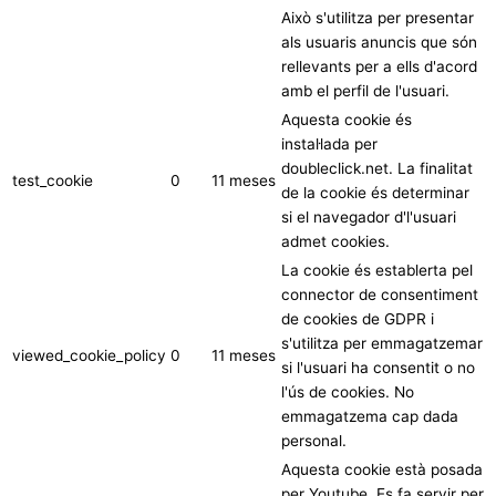
Això s'utilitza per presentar
als usuaris anuncis que són
rellevants per a ells d'acord
amb el perfil de l'usuari.
Aquesta cookie és
instal·lada per
doubleclick.net. La finalitat
test_cookie
0
11 meses
de la cookie és determinar
si el navegador d'l'usuari
admet cookies.
La cookie és establerta pel
connector de consentiment
de cookies de GDPR i
s'utilitza per emmagatzemar
viewed_cookie_policy
0
11 meses
si l'usuari ha consentit o no
l'ús de cookies. No
emmagatzema cap dada
personal.
Aquesta cookie està posada
per Youtube. Es fa servir per