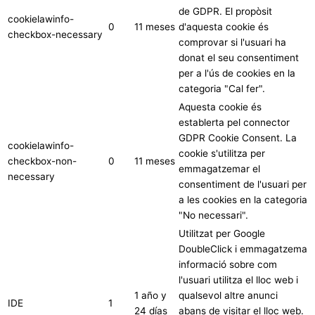
de GDPR. El propòsit
cookielawinfo-
0
11 meses
d'aquesta cookie és
checkbox-necessary
comprovar si l'usuari ha
donat el seu consentiment
per a l'ús de cookies en la
categoria "Cal fer".
Aquesta cookie és
establerta pel connector
GDPR Cookie Consent. La
cookielawinfo-
cookie s'utilitza per
checkbox-non-
0
11 meses
emmagatzemar el
necessary
consentiment de l'usuari per
a les cookies en la categoria
"No necessari".
Utilitzat per Google
DoubleClick i emmagatzema
informació sobre com
l'usuari utilitza el lloc web i
1 año y
qualsevol altre anunci
IDE
1
24 días
abans de visitar el lloc web.