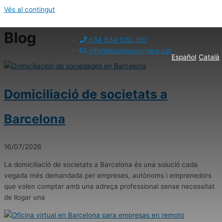
Vés al contingut
Blog
+34 934 920 350
info@businesscenters.cat
Español
Català
Domiciliació de societats a
Barcelona
16/07/2026
La domiciliació de societats a Barcelona és una solució cada
vegada més demandada per empreses, autònoms i emprenedors
que volen comptar amb una adreça professional sense necessitat
de llogar una