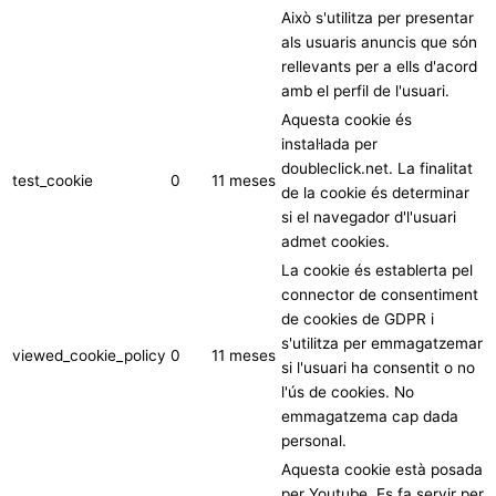
Això s'utilitza per presentar
als usuaris anuncis que són
rellevants per a ells d'acord
amb el perfil de l'usuari.
Aquesta cookie és
instal·lada per
doubleclick.net. La finalitat
test_cookie
0
11 meses
de la cookie és determinar
si el navegador d'l'usuari
admet cookies.
La cookie és establerta pel
connector de consentiment
de cookies de GDPR i
s'utilitza per emmagatzemar
viewed_cookie_policy
0
11 meses
si l'usuari ha consentit o no
l'ús de cookies. No
emmagatzema cap dada
personal.
Aquesta cookie està posada
per Youtube. Es fa servir per