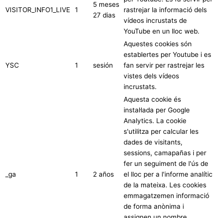
5 meses
VISITOR_INFO1_LIVE
1
rastrejar la informació dels
27 dias
vídeos incrustats de
YouTube en un lloc web.
Aquestes cookies són
establertes per Youtube i es
YSC
1
sesión
fan servir per rastrejar les
vistes dels vídeos
incrustats.
Aquesta cookie és
instal·lada per Google
Analytics. La cookie
s'utilitza per calcular les
dades de visitants,
sessions, camapañas i per
fer un seguiment de l'ús de
_ga
1
2 años
el lloc per a l'informe analític
de la mateixa. Les cookies
emmagatzemen informació
de forma anònima i
assignen un nombre