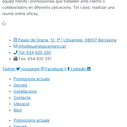
equips híbrids i professionals que treballen amb clients o
col·laboradors en diferents ubicacions. Tot i això, realitzar una
reunió online eficaç
Paseo de Gracia, 12, 1º | L'Eixample, 08007 Barcelona
info@businesscenters.cat
Tel: 934 920 350
Fax: 934 920 351
Twitter
Instagram
Facebook-f
Linkedin
Promocions actuals
Serveis
Instal·lacions
Contacte
Ubicació
Blog
Promocions actuals
Serveis