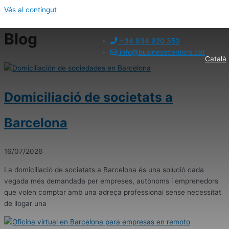
Vés al contingut
Blog
+34 934 920 350
info@businesscenters.cat
Català
Domiciliació de societats a
Barcelona
16/07/2026
La domiciliació de societats a Barcelona és una solució cada
vegada més demandada per empreses, autònoms i emprenedors
que volen comptar amb una adreça professional sense necessitat
de llogar una