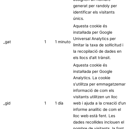
generat per randoly per
identificar els visitants
únics.
Aquesta cookie és
instal·lada per Google
Universal Analytics per
_gat
1
1 minuto
limitar la taxa de sol·licitud i
la recopilació de dades en
els llocs d'alt trànsit.
Aquesta cookie és
instal·lada per Google
Analytics. La cookie
s'utilitza per emmagatzemar
informació de com els
visitants utilitzen un lloc
_gid
1
1 día
web i ajuda a la creació d'un
informe analític de com el
lloc web està fent. Les
dades recollides inclouen el
nombre de visitants, la font