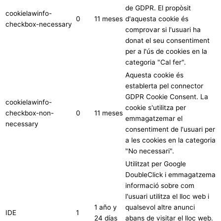
de GDPR. El propòsit
cookielawinfo-
0
11 meses
d'aquesta cookie és
checkbox-necessary
comprovar si l'usuari ha
donat el seu consentiment
per a l'ús de cookies en la
categoria "Cal fer".
Aquesta cookie és
establerta pel connector
GDPR Cookie Consent. La
cookielawinfo-
cookie s'utilitza per
checkbox-non-
0
11 meses
emmagatzemar el
necessary
consentiment de l'usuari per
a les cookies en la categoria
"No necessari".
Utilitzat per Google
DoubleClick i emmagatzema
informació sobre com
l'usuari utilitza el lloc web i
1 año y
qualsevol altre anunci
IDE
1
24 días
abans de visitar el lloc web.