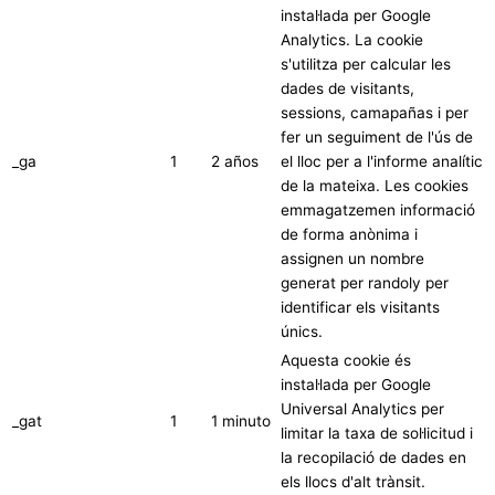
instal·lada per Google
Analytics. La cookie
s'utilitza per calcular les
dades de visitants,
sessions, camapañas i per
fer un seguiment de l'ús de
_ga
1
2 años
el lloc per a l'informe analític
de la mateixa. Les cookies
emmagatzemen informació
de forma anònima i
assignen un nombre
generat per randoly per
identificar els visitants
únics.
Aquesta cookie és
instal·lada per Google
Universal Analytics per
_gat
1
1 minuto
limitar la taxa de sol·licitud i
la recopilació de dades en
els llocs d'alt trànsit.