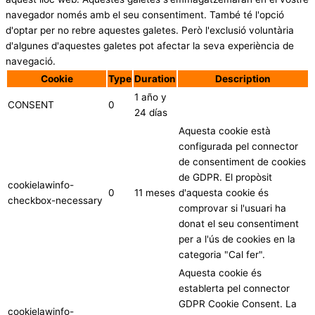
navegador només amb el seu consentiment. També té l'opció
d'optar per no rebre aquestes galetes. Però l'exclusió voluntària
d'algunes d'aquestes galetes pot afectar la seva experiència de
navegació.
Cookie
Type
Duration
Description
1 año y
CONSENT
0
24 días
Aquesta cookie està
configurada pel connector
de consentiment de cookies
de GDPR. El propòsit
cookielawinfo-
0
11 meses
d'aquesta cookie és
checkbox-necessary
comprovar si l'usuari ha
donat el seu consentiment
per a l'ús de cookies en la
categoria "Cal fer".
Aquesta cookie és
establerta pel connector
GDPR Cookie Consent. La
cookielawinfo-