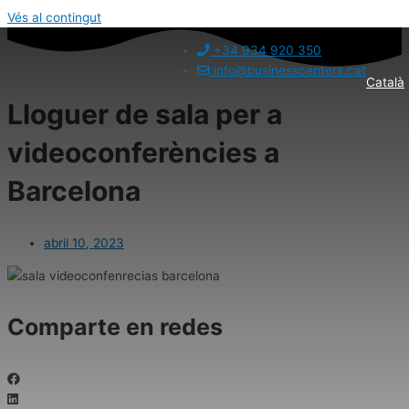
Vés al contingut
+34 934 920 350
info@businesscenters.cat
Català
Lloguer de sala per a
videoconferències a
Barcelona
abril 10, 2023
Comparte en redes