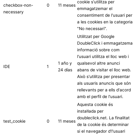
cookie s'utilitza per
checkbox-non-
0
11 meses
emmagatzemar el
necessary
consentiment de l'usuari per
a les cookies en la categoria
"No necessari".
Utilitzat per Google
DoubleClick i emmagatzema
informació sobre com
l'usuari utilitza el lloc web i
1 año y
qualsevol altre anunci
IDE
1
24 días
abans de visitar el lloc web.
Això s'utilitza per presentar
als usuaris anuncis que són
rellevants per a ells d'acord
amb el perfil de l'usuari.
Aquesta cookie és
instal·lada per
doubleclick.net. La finalitat
test_cookie
0
11 meses
de la cookie és determinar
si el navegador d'l'usuari