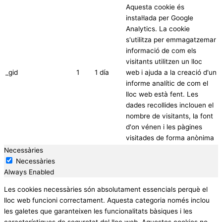
Aquesta cookie és
instal·lada per Google
Analytics. La cookie
s'utilitza per emmagatzemar
informació de com els
visitants utilitzen un lloc
_gid
1
1 día
web i ajuda a la creació d'un
informe analític de com el
lloc web està fent. Les
dades recollides inclouen el
nombre de visitants, la font
d'on vénen i les pàgines
visitades de forma anònima
Necessàries
Necessàries
Always Enabled
Les cookies necessàries són absolutament essencials perquè el
lloc web funcioni correctament. Aquesta categoria només inclou
les galetes que garanteixen les funcionalitats bàsiques i les