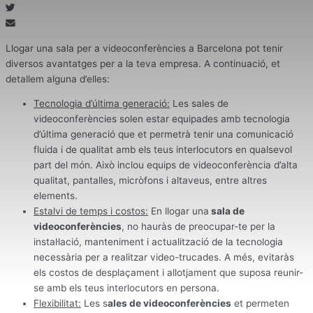
Llogar una sala per a videoconferències a Barcelona pot tenir
diversos avantatges per a la teva empresa. A continuació, et
detallem alguna d’elles:
Tecnologia d’última generació:
Les sales de
videoconferències solen estar equipades amb tecnologia
d’última generació que et permetrà tenir una comunicació
fluida i de qualitat amb els teus interlocutors en qualsevol
part del món. Això inclou equips de videoconferència d’alta
qualitat, pantalles, micròfons i altaveus, entre altres
elements.
Estalvi de temps i costos:
En llogar una
sala de
videoconferències
, no hauràs de preocupar-te per la
instal·lació, manteniment i actualització de la tecnologia
necessària per a realitzar video-trucades. A més, evitaràs
els costos de desplaçament i allotjament que suposa reunir-
se amb els teus interlocutors en persona.
Flexibilitat:
Les s
ales de videoconferències
et permeten