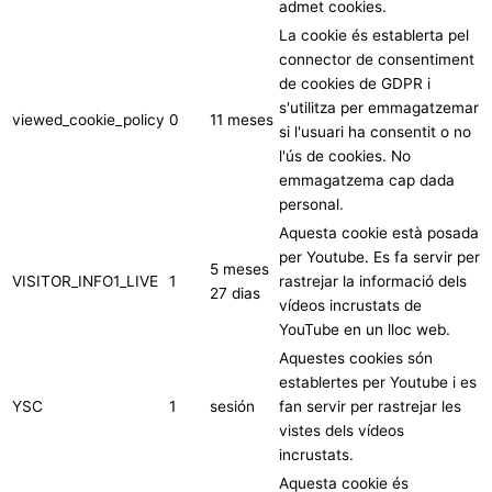
admet cookies.
La cookie és establerta pel
connector de consentiment
de cookies de GDPR i
s'utilitza per emmagatzemar
viewed_cookie_policy
0
11 meses
si l'usuari ha consentit o no
l'ús de cookies. No
emmagatzema cap dada
personal.
Aquesta cookie està posada
per Youtube. Es fa servir per
5 meses
VISITOR_INFO1_LIVE
1
rastrejar la informació dels
27 dias
vídeos incrustats de
YouTube en un lloc web.
Aquestes cookies són
establertes per Youtube i es
YSC
1
sesión
fan servir per rastrejar les
vistes dels vídeos
incrustats.
Aquesta cookie és