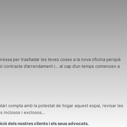
pressa per traslladar les teves coses a la nova oficina perquè
nt el contracte d’arrendament i… al cap d’un temps comencen a
tari compta amb la potestat de llogar aquest espai, revisar les
is inclosos i exclosos…
ió dels nostres clients i els seus advocats.