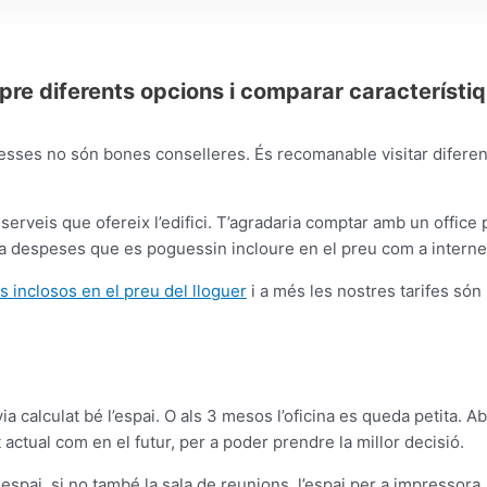
pre diferents opcions i comparar característiq
esses no són bones conselleres. És recomanable visitar diferents
ls serveis que ofereix l’edifici. T’agradaria comptar amb un offic
 ha despeses que es poguessin incloure en el preu com a internet
inclosos en el preu del lloguer
i a més les nostres tarifes són
ia calculat bé l’espai. O als 3 mesos l’oficina es queda petita. Ab
 actual com en el futur, per a poder prendre la millor decisió.
 espai, si no també la sala de reunions, l’espai per a impresso