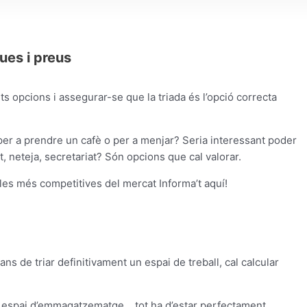
ues i preus
 opcions i assegurar-se que la triada és l’opció correcta
e per a prendre un cafè o per a menjar? Seria interessant poder
, neteja, secretariat? Són opcions que cal valorar.
 les més competitives del mercat Informa’t aquí!
ans de triar definitivament un espai de treball, cal calcular
ra, espai d’emmagatzematge… tot ha d’estar perfectament