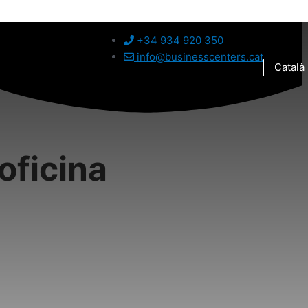
+34 934 920 350
info@businesscenters.cat
Català
oficina