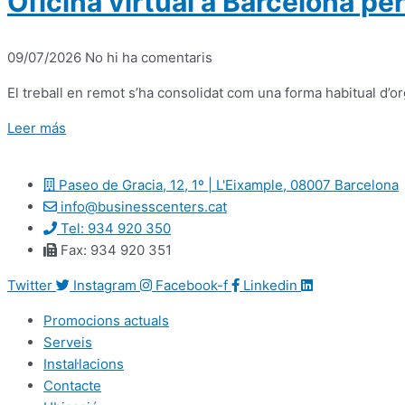
Oficina virtual a Barcelona p
09/07/2026
No hi ha comentaris
El treball en remot s’ha consolidat com una forma habitual d’
Leer más
Paseo de Gracia, 12, 1º | L'Eixample, 08007 Barcelona
info@businesscenters.cat
Tel: 934 920 350
Fax: 934 920 351
Twitter
Instagram
Facebook-f
Linkedin
Promocions actuals
Serveis
Instal·lacions
Contacte