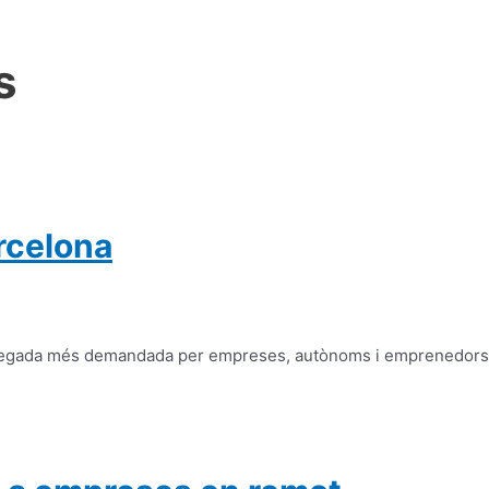
s
arcelona
da vegada més demandada per empreses, autònoms i emprenedors