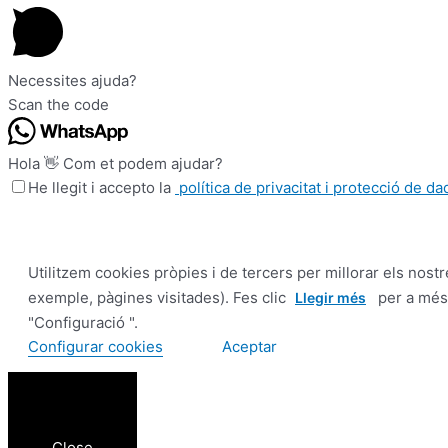
Necessites ajuda?
Scan the code
Hola 👋 Com et podem ajudar?
He llegit i accepto la
política de privacitat i protecció de d
Utilitzem cookies pròpies i de tercers per millorar els nostr
exemple, pàgines visitades). Fes clic
per a més 
Llegir més
"Configuració ".
Configurar cookies
Aceptar
Close