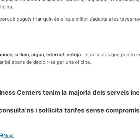
icina.
perquè puguis triar quin és el que millor s’adapta a les teves ne
munes, la llum, aigua, internet, neteja
… són costos que poden inc
iar bé abans de decidir-se per una oficina.
ness Centers tenim la majoria dels serveis incl
consulta’ns i sol·licita tarifes sense compromís
Next