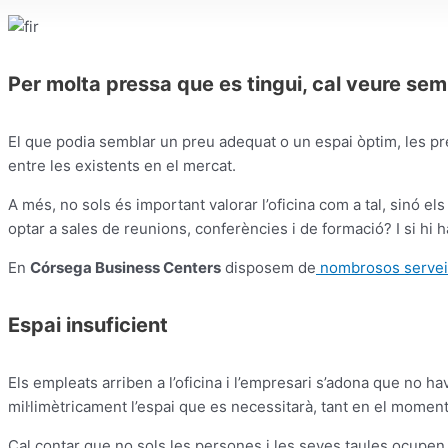
Per molta pressa que es tingui, cal veure sem
El que podia semblar un preu adequat o un espai òptim, les pr
entre les existents en el mercat.
A més, no sols és important valorar l’oficina com a tal, sinó e
optar a sales de reunions, conferències i de formació? I si hi
En
Córsega Business Centers
disposem de
nombrosos serveis 
Espai insuficient
Els empleats arriben a l’oficina i l’empresari s’adona que no hav
mil·limètricament l’espai que es necessitarà, tant en el moment
Cal contar que no sols les persones i les seves taules ocupen