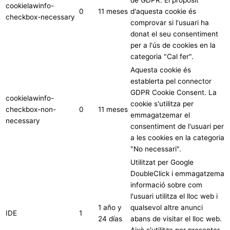
de GDPR. El propòsit
cookielawinfo-
0
11 meses
d'aquesta cookie és
checkbox-necessary
comprovar si l'usuari ha
donat el seu consentiment
per a l'ús de cookies en la
categoria "Cal fer".
Aquesta cookie és
establerta pel connector
GDPR Cookie Consent. La
cookielawinfo-
cookie s'utilitza per
checkbox-non-
0
11 meses
emmagatzemar el
necessary
consentiment de l'usuari per
a les cookies en la categoria
"No necessari".
Utilitzat per Google
DoubleClick i emmagatzema
informació sobre com
l'usuari utilitza el lloc web i
1 año y
qualsevol altre anunci
IDE
1
24 días
abans de visitar el lloc web.