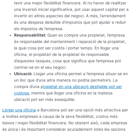
tenir una major flexibilitat financera. Al no haver de realitzar
una inversió inicial significativa, pot usar aquest capital per a
invertir en altres aspectes del negoci. A més, l’arrendament
és una despesa deduïble d’impostos que pot ajudar a reduir
els impostos de l’empresa.
Responsabilitat:
Quan es compra una propietat, l’empresa
és responsable del manteniment i reparació de la propietat,
la qual cosa pot ser costós i portar temps. En llogar una
oficina, el propietari de la propietat és responsable
d’aquestes tasques, cosa que significa que l’empresa pot
centrar-se en el seu negoci.
Ubicació:
Llogar una oficina permet a l’empresa situar-se en
un lloc que d’una altra manera no podria permetre’s. La
compra d’una p
ropietat en una ubicació desitjable pot ser
costosa
, mentre que llogar una oficina en la mateixa
ubicació pot ser més assequible.
Llogar una oficina
a Barcelona pot ser una opció més atractiva per
a moltes empreses a causa de la seva flexibilitat, costos més
baixos i major flexibilitat financera. No obstant això, cada empresa
és única i és important considerar acuradament totes les opcions