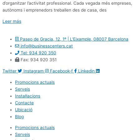
d’organitzar l’activitat professional. Cada vegada més empreses,
autònoms i emprenedors treballen des de casa, des
Leer más
Paseo de Gracia, 12, 1º | L'Eixample, 08007 Barcelona
info@businesscenters.cat
Tel: 934 920 350
Fax: 934 920 351
Twitter
Instagram
Facebook-f
Linkedin
Promocions actuals
Serveis
Instal·lacions
Contacte
Ubicació
Blog
Promocions actuals
Serveis