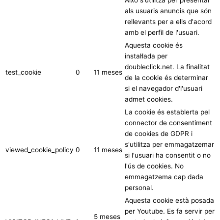
Això s'utilitza per presentar
als usuaris anuncis que són
rellevants per a ells d'acord
amb el perfil de l'usuari.
Aquesta cookie és
instal·lada per
doubleclick.net. La finalitat
test_cookie
0
11 meses
de la cookie és determinar
si el navegador d'l'usuari
admet cookies.
La cookie és establerta pel
connector de consentiment
de cookies de GDPR i
s'utilitza per emmagatzemar
viewed_cookie_policy
0
11 meses
si l'usuari ha consentit o no
l'ús de cookies. No
emmagatzema cap dada
personal.
Aquesta cookie està posada
per Youtube. Es fa servir per
5 meses