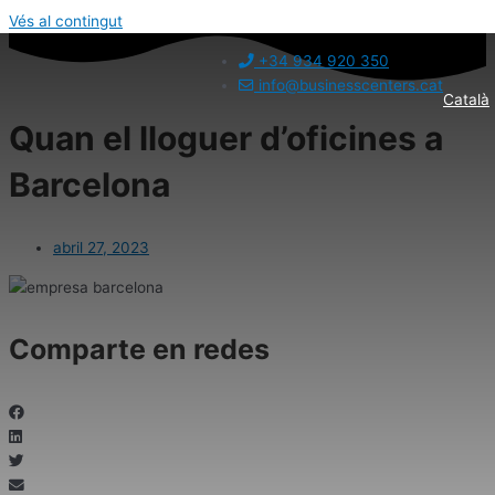
Vés al contingut
+34 934 920 350
info@businesscenters.cat
Català
Quan el lloguer d’oficines a
Barcelona
abril 27, 2023
Comparte en redes