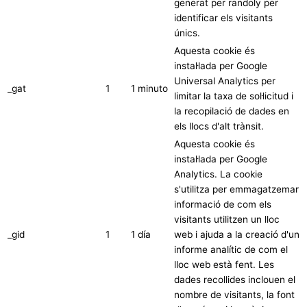
generat per randoly per
identificar els visitants
únics.
Aquesta cookie és
instal·lada per Google
Universal Analytics per
_gat
1
1 minuto
limitar la taxa de sol·licitud i
la recopilació de dades en
els llocs d'alt trànsit.
Aquesta cookie és
instal·lada per Google
Analytics. La cookie
s'utilitza per emmagatzemar
informació de com els
visitants utilitzen un lloc
_gid
1
1 día
web i ajuda a la creació d'un
informe analític de com el
lloc web està fent. Les
dades recollides inclouen el
nombre de visitants, la font