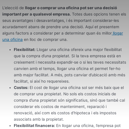
L’elecció de
llogar o comprar una oficina pot ser una decisió
important per a qualsevol empresa.
Totes dues opcions tenen els
seus avantatges i desavantatges, i és important considerar-les
acuradament abans de prendre una decisió. Aquí et presentem
alguns factors a considerar per a determinar quan és millor
llogar
una oficina
en lloc de comprar una.
Flexibilitat:
Llogar una oficina ofereix una major flexibilitat
que la compra d’una propietat. Si la teva empresa està en
creixement i necessita expandir-se o si les teves necessitats
canvien amb el temps, llogar una oficina et permet fer-ho
amb major facilitat. A més, pots canviar d’ubicació amb més
facilitat, si així ho requereixes.
Costos:
El cost de llogar una oficina sol ser més baix que el
de comprar una propietat. No sols els costos inicials de
compra d’una propietat són significatius, sinó que també cal
considerar els costos de manteniment, reparació i
renovació, així com els costos d’hipoteca i els impostos
associats amb la propietat.
Flexibilitat financera:
En llogar una oficina, l’empresa pot