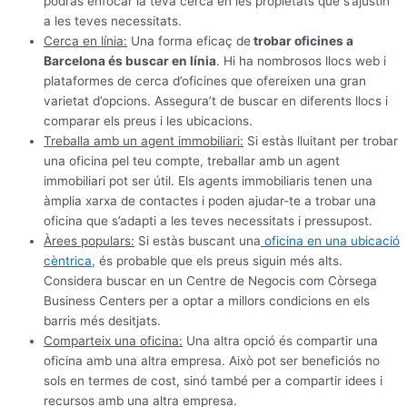
podràs enfocar la teva cerca en les propietats que s’ajustin
a les teves necessitats.
Cerca en línia:
Una forma eficaç de
trobar oficines a
Barcelona és buscar en línia
. Hi ha nombrosos llocs web i
plataformes de cerca d’oficines que ofereixen una gran
varietat d’opcions. Assegura’t de buscar en diferents llocs i
comparar els preus i les ubicacions.
Treballa amb un agent immobiliari:
Si estàs lluitant per trobar
una oficina pel teu compte, treballar amb un agent
immobiliari pot ser útil. Els agents immobiliaris tenen una
àmplia xarxa de contactes i poden ajudar-te a trobar una
oficina que s’adapti a les teves necessitats i pressupost.
Àrees populars:
Si estàs buscant una
oficina en una ubicació
cèntrica,
és probable que els preus siguin més alts.
Considera buscar en un Centre de Negocis com Còrsega
Business Centers per a optar a millors condicions en els
barris més desitjats.
Comparteix una oficina:
Una altra opció és compartir una
oficina amb una altra empresa. Això pot ser beneficiós no
sols en termes de cost, sinó també per a compartir idees i
recursos amb una altra empresa.