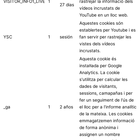
VISITOR_INFO1_LIVE
1
rastrejar la informació dels
27 dias
vídeos incrustats de
YouTube en un lloc web.
Aquestes cookies són
establertes per Youtube i es
YSC
1
sesión
fan servir per rastrejar les
vistes dels vídeos
incrustats.
Aquesta cookie és
instal·lada per Google
Analytics. La cookie
s'utilitza per calcular les
dades de visitants,
sessions, camapañas i per
fer un seguiment de l'ús de
_ga
1
2 años
el lloc per a l'informe analític
de la mateixa. Les cookies
emmagatzemen informació
de forma anònima i
assignen un nombre